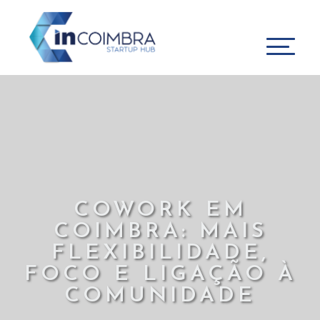
COWORK EM
COIMBRA: MAIS
FLEXIBILIDADE,
FOCO E LIGAÇÃO À
COMUNIDADE