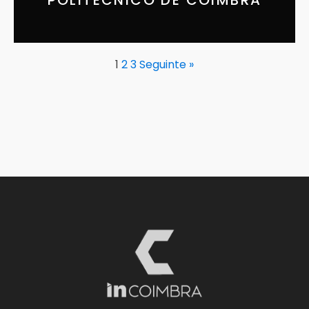
1
2
3
Seguinte »