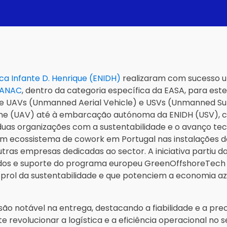
ca Infante D. Henrique (ENIDH)
realizaram com sucesso um
ANAC
, dentro da categoria específica da EASA, para es
 de UAVs (Unmanned Aerial Vehicle) e USVs (Unmanned Su
ne (UAV) até à embarcação autónoma da ENIDH (USV), co
as organizações com a sustentabilidade e o avanço tecn
m ecossistema de cowork em Portugal nas instalações d
ras empresas dedicadas ao sector. A iniciativa partiu da
dos e suporte do programa europeu GreenOffshoreTech fi
rol da sustentabilidade e que potenciem a economia azu
o notável na entrega, destacando a fiabilidade e a pre
revolucionar a logística e a eficiência operacional no 