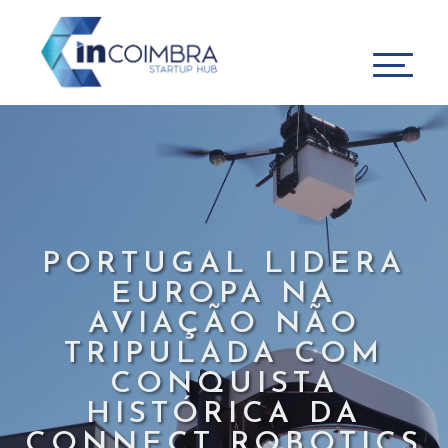
PORTUGAL LIDERA
EUROPA NA
AVIAÇÃO NÃO
TRIPULADA COM
CONQUISTA
HISTÓRICA DA
CONNECT ROBOTICS