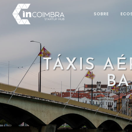
SOBRE
ECO
TÁXIS A
BA